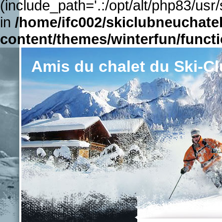
(include_path='.:/opt/alt/php83/usr
in
/home/ifc002/skiclubneuchate
content/themes/winterfun/funct
Amis du chalet du Ski-C