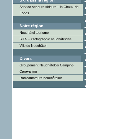
Ski dans la région
Service secours skieurs – la Chaux-de-
Fonds
Notre région
Neuchâtel tourisme
SITN – cartographie neuchâteloise
Ville de Neuchâtel
Divers
Groupement Neuchâtelois Camping-
Caravaning
Radioamateurs neuchâtelois